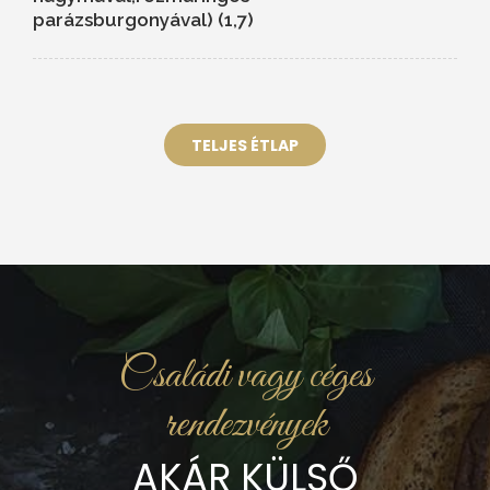
parázsburgonyával) (1,7)
TELJES ÉTLAP
Családi vagy céges
rendezvények
AKÁR KÜLSŐ