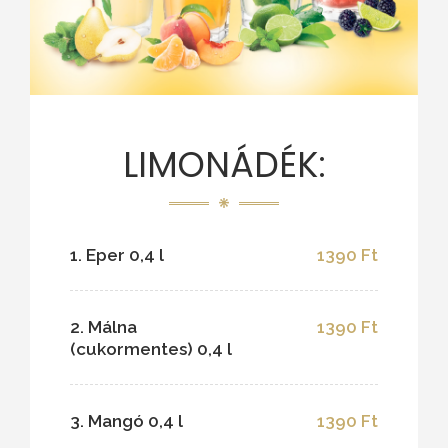
LIMONÁDÉK:
1. Eper 0,4 l
1390 Ft
2. Málna
1390 Ft
(cukormentes) 0,4 l
3. Mangó 0,4 l
1390 Ft