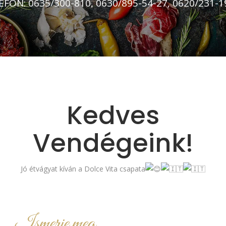
EFON: 0635/300-810, 0630/895-54-27, 0620/231-1
Kedves
Vendégeink!
Jó étvágyat kíván a Dolce Vita csapata
Ismerje meg