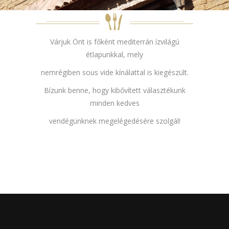
Várjuk Önt is főként mediterrán ízvilágú
étlapunkkal, mely
nemrégiben sous vide kínálattal is kiegészült.
Bízunk benne, hogy kibővített választékunk
minden kedves
vendégünknek megelégedésére szolgál!