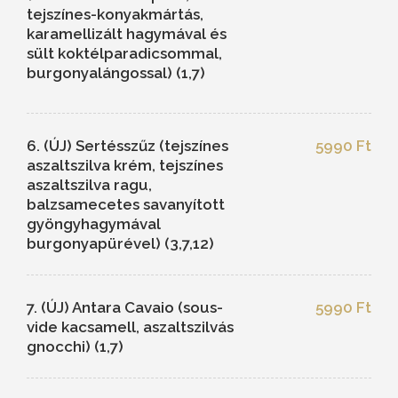
tejszínes-konyakmártás,
karamellizált hagymával és
sült koktélparadicsommal,
burgonyalángossal) (1,7)
6. (ÚJ) Sertésszűz (tejszínes
5990 Ft
aszaltszilva krém, tejszínes
aszaltszilva ragu,
balzsamecetes savanyított
gyöngyhagymával
burgonyapürével) (3,7,12)
7. (ÚJ) Antara Cavaio (sous-
5990 Ft
vide kacsamell, aszaltszilvás
gnocchi) (1,7)