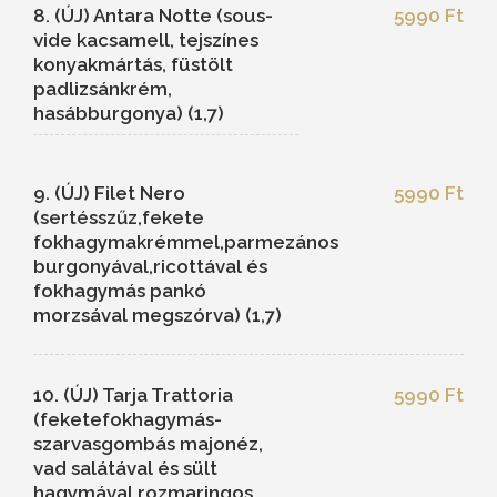
8. (ÚJ) Antara Notte (sous-
5990 Ft
vide kacsamell, tejszínes
konyakmártás, füstölt
padlizsánkrém,
hasábburgonya) (1,7)
9. (ÚJ) Filet Nero
5990 Ft
(sertésszűz,fekete
fokhagymakrémmel,parmezános
burgonyával,ricottával és
fokhagymás pankó
morzsával megszórva) (1,7)
10. (ÚJ) Tarja Trattoria
5990 Ft
(feketefokhagymás-
szarvasgombás majonéz,
vad salátával és sült
hagymával,rozmaringos