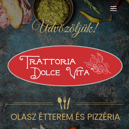
Üdvözöljük!
OLASZ ÉTTEREM ÉS PIZZÉRIA