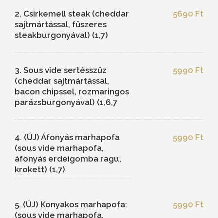
2. Csirkemell steak (cheddar
5690 Ft
sajtmártással, fűszeres
steakburgonyával) (1,7)
3. Sous vide sertésszűz
5990 Ft
(cheddar sajtmártással,
bacon chipssel, rozmaringos
parázsburgonyával) (1,6,7
4. (ÚJ) Áfonyás marhapofa
5990 Ft
(sous vide marhapofa,
áfonyás erdeigomba ragu,
krokett) (1,7)
5. (ÚJ) Konyakos marhapofa:
5990 Ft
(sous vide marhapofa,