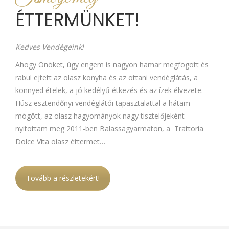
ÉTTERMÜNKET!
Kedves Vendégeink!
Ahogy Önöket, úgy engem is nagyon hamar megfogott és
rabul ejtett az olasz konyha és az ottani vendéglátás, a
könnyed ételek, a jó kedélyű étkezés és az ízek élvezete.
Húsz esztendőnyi vendéglátói tapasztalattal a hátam
mögött, az olasz hagyományok nagy tisztelőjeként
nyitottam meg 2011-ben Balassagyarmaton, a Trattoria
Dolce Vita olasz éttermet…
Tovább a részletekért!