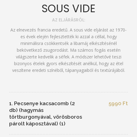
SOUS VIDE
AZ ELJÁRÁSRÓL:
Az elnevezés francia eredetű. A sous vide eljárást az 1970-
es évek elején fejlesztették ki azzal a céllal, hogy
minimálisra csökkentsék a libamáj elkészítésénél
bekövetkező zsugorodást. Ma számos fogás esetén
világszerte kedvelik a séfek. A módszer lehetővé teszi
bizonyos ételek gyors elkészítését anélkül, hogy az étel
veszítene eredeti színéből, tápanyagaiból és textúrájából.
1. Pecsenye kacsacomb (2
5990 Ft
db) (hagymás
törtburgonyával, vörösboros
párolt káposztával) (1)