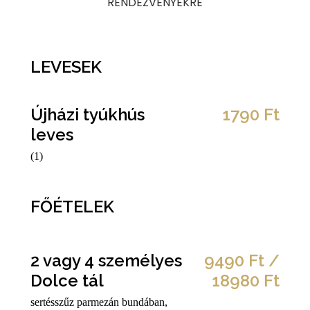
RENDEZVÉNYEKRE
LEVESEK
Újházi tyúkhús
1790 Ft
leves
(1)
FŐÉTELEK
2 vagy 4 személyes
9490 Ft /
Dolce tál
18980 Ft
sertésszűz parmezán bundában,