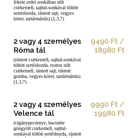
fekete erdei sonkában sült
csirkemell, sajttal-sonkával töltött
sertésborda, rántott sajt, vegyes
köret, tartármártás) (1,3,7)
2 vagy 4 személyes
9490 Ft /
Róma tál
18980 Ft
(rántott csirkemell, sajttal-sonkával
töltött sertésborda, roston sült
csirkemell, rántott sajt, rántott
gomba, vegyes köret, tartármártás)
(1,3,7)
2 vagy 4 személyes
9990 Ft /
Velence tál
19980 Ft
(cigánypecsenye, baconbe
göngyölt csirkemell, sajttal-
sonkával töltött sertésborda, rántott