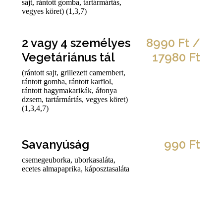
sajt, rántott gomba, tartármártás,
vegyes köret) (1,3,7)
2 vagy 4 személyes
8990 Ft /
Vegetáriánus tál
17980 Ft
(rántott sajt, grillezett camembert,
rántott gomba, rántott karfiol,
rántott hagymakarikák, áfonya
dzsem, tartármártás, vegyes köret)
(1,3,4,7)
Savanyúság
990 Ft
csemegeuborka, uborkasaláta,
ecetes almapaprika, káposztasaláta